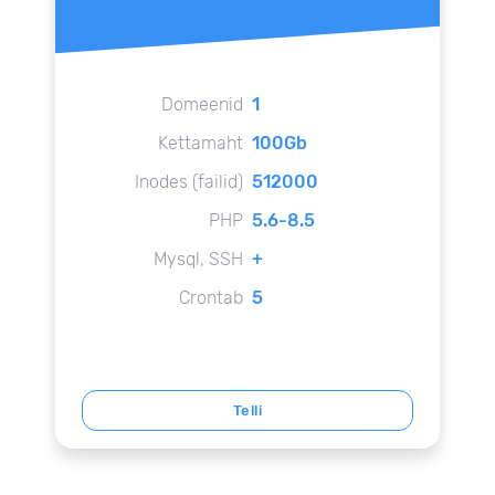
Domeenid
1
Kettamaht
100Gb
Inodes (failid)
512000
PHP
5.6-8.5
Mysql, SSH
+
Crontab
5
Telli