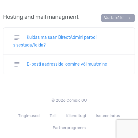
Hosting and mail managment
chevron_right
Vaata kõiki
subject
Kuidas ma saan DirectAdmini parooli
sisestada/leida?
subject
E-posti aadresside loomine või muutmine
© 2026 Compic OU
Tingimused
Telli
Klienditugi
Iseteenindus
Partnerprogramm