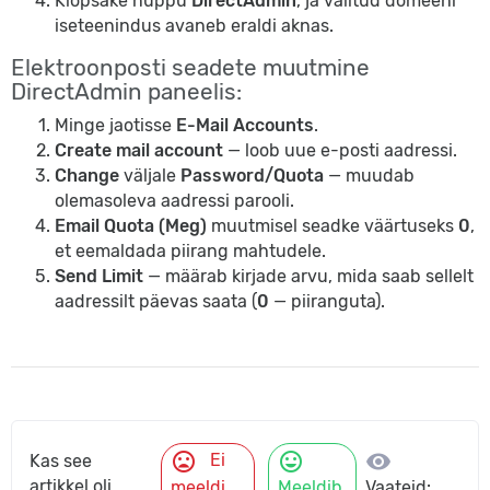
Klõpsake nuppu
DirectAdmin
, ja valitud domeeni
iseteenindus avaneb eraldi aknas.
Elektroonposti seadete muutmine
DirectAdmin paneelis:
Minge jaotisse
E-Mail Accounts
.
Create mail account
— loob uue e-posti aadressi.
Change
väljale
Password/Quota
— muudab
olemasoleva aadressi parooli.
Email Quota (Meg)
muutmisel seadke väärtuseks
0
,
et eemaldada piirang mahtudele.
Send Limit
— määrab kirjade arvu, mida saab sellelt
aadressilt päevas saata (
0
— piiranguta).
mood_bad
mood
visibility
Ei
Kas see
artikkel oli
meeldi
Meeldib
Vaateid: