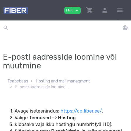
shopping_cart
person
menu
Telli
expand_more
search
language
E-posti aadresside loomine või
muutmine
Teabebaas
Hosting and mail managment
E-posti aadresside loomine...
Avage iseteenindus:
https://cp.fiber.ee/
.
Valige
Teenused -> Hosting
.
Klõpsake vajalikku hostingu numbrit (väli
ID
).